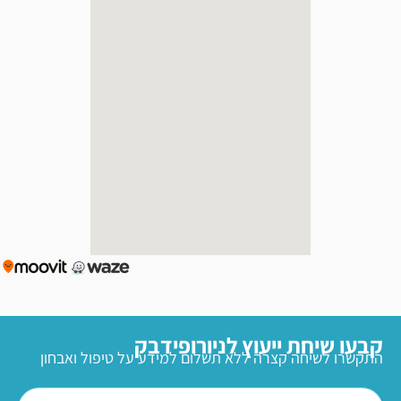
קבעו שיחת ייעוץ לניורופידבק
התקשרו לשיחה קצרה ללא תשלום למידע על טיפול ואבחון