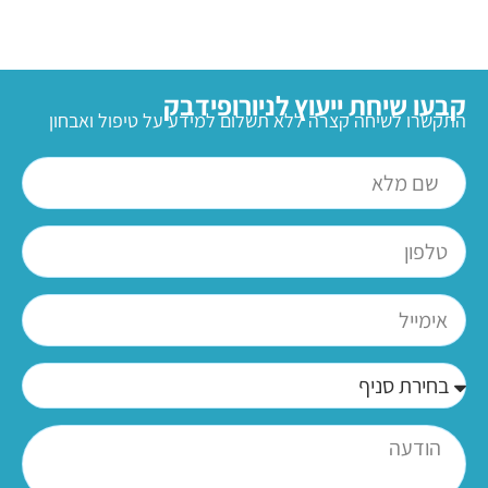
קבעו שיחת ייעוץ לניורופידבק
התקשרו לשיחה קצרה ללא תשלום למידע על טיפול ואבחון